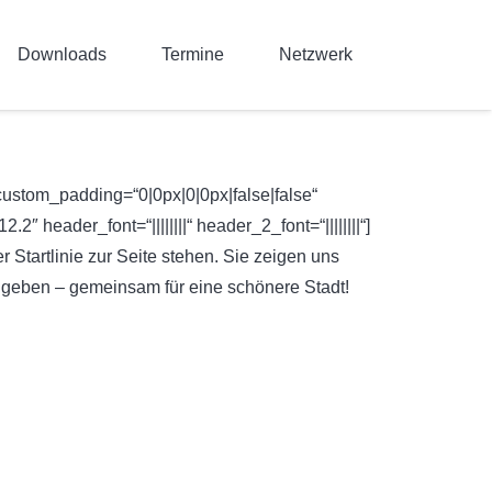
Downloads
Termine
Netzwerk
custom_padding=“0|0px|0|0px|false|false“
 header_font=“||||||||“ header_2_font=“||||||||“]
 Startlinie zur Seite stehen. Sie zeigen uns
u geben – gemeinsam für eine schönere Stadt!