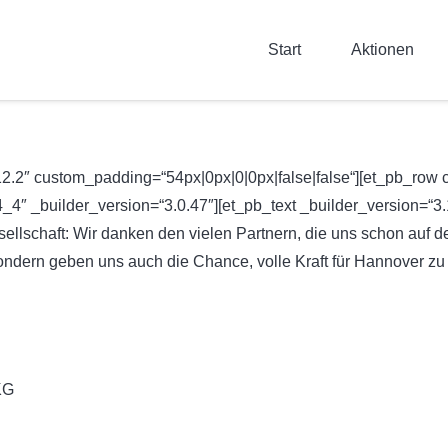
Start
Aktionen
.12.2″ custom_padding=“54px|0px|0|0px|false|false“][et_pb_row 
″ _builder_version=“3.0.47″][et_pb_text _builder_version=“3.12.2″
ellschaft: Wir danken den vielen Partnern, die uns schon auf der
sondern geben uns auch die Chance, volle Kraft für Hannover z
KG